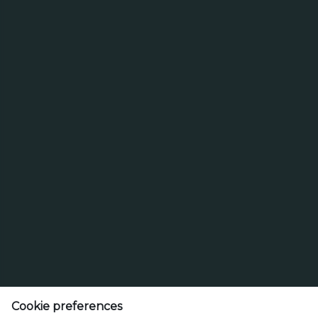
Республика Казахстан
г. Алматы
ул. Казыбаева 270 В
Cookie preferences